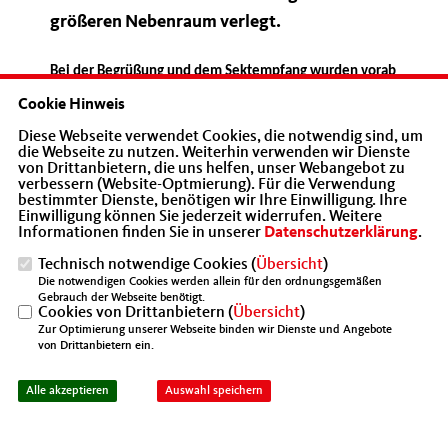
größeren Nebenraum verlegt.
Bei der Begrüßung und dem Sektempfang wurden vorab
schon kleine „Smalltalks“ gehalten.
Cookie Hinweis
Manfred Lehner begrüßte die Gäste mit
Diese Webseite verwendet Cookies, die notwendig sind, um
die Webseite zu nutzen. Weiterhin verwenden wir Dienste
einem kleinen Rückblick und ein paar Daten,
von Drittanbietern, die uns helfen, unser Webangebot zu
gab dann noch die Vorschau auf 2018 ab.
verbessern (Website-Optmierung). Für die Verwendung
bestimmter Dienste, benötigen wir Ihre Einwilligung. Ihre
Besonders interessant war die
Einwilligung können Sie jederzeit widerrufen. Weitere
Informationen finden Sie in unserer
Datenschutzerklärung
.
Mitgliedersteigerung in den letzten 3 Jahren
Technisch notwendige Cookies (
Übersicht
)
von über 50 %, absolute Spitze im
Die notwendigen Cookies werden allein für den ordnungsgemäßen
Bezirksverband Württemberg-Hohenzollern.
Gebrauch der Webseite benötigt.
Cookies von Drittanbietern (
Übersicht
)
Zur Optimierung unserer Webseite binden wir Dienste und Angebote
von Drittanbietern ein.
Alle akzeptieren
Auswahl speichern