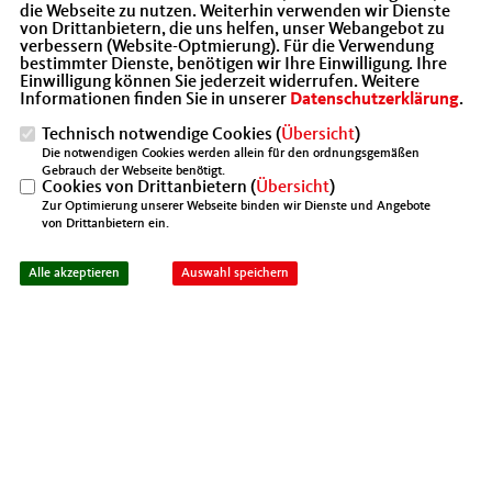
die Webseite zu nutzen. Weiterhin verwenden wir Dienste
Telefon: 0731/9216521
von Drittanbietern, die uns helfen, unser Webangebot zu
E-Mail: info@mit-alb-donau-ulm.de
verbessern (Website-Optmierung). Für die Verwendung
bestimmter Dienste, benötigen wir Ihre Einwilligung. Ihre
Einwilligung können Sie jederzeit widerrufen. Weitere
Informationen finden Sie in unserer
Datenschutzerklärung
.
Technisch notwendige Cookies (
Übersicht
)
Die notwendigen Cookies werden allein für den ordnungsgemäßen
Gebrauch der Webseite benötigt.
Cookies von Drittanbietern (
Übersicht
)
Du willst mitreden? Mitmachen?
Zur Optimierung unserer Webseite binden wir Dienste und Angebote
von Drittanbietern ein.
Super! Kontaktier uns!
Alle akzeptieren
Auswahl speichern