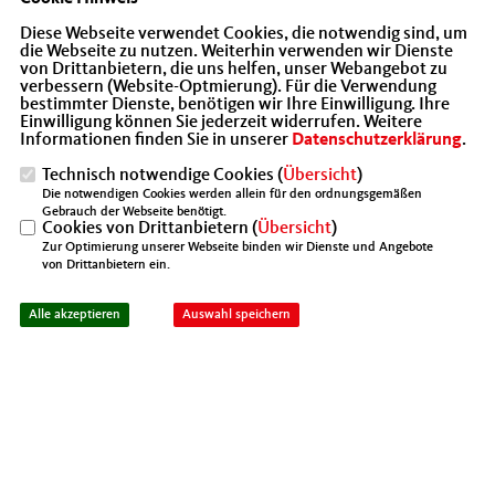
vorbeischwebt, auf dem LKW absetzt und
Diese Webseite verwendet Cookies, die notwendig sind, um
die Webseite zu nutzen. Weiterhin verwenden wir Dienste
kurzer Hand zentimetergenau auf dem
von Drittanbietern, die uns helfen, unser Webangebot zu
danebenstehenden Zug den nächsten
verbessern (Website-Optmierung). Für die Verwendung
bestimmter Dienste, benötigen wir Ihre Einwilligung. Ihre
Container greift, das hat echt was.
Einwilligung können Sie jederzeit widerrufen. Weitere
Informationen finden Sie in unserer
Datenschutzerklärung
.
Technisch notwendige Cookies (
Übersicht
)
Die notwendigen Cookies werden allein für den ordnungsgemäßen
Gebrauch der Webseite benötigt.
Cookies von Drittanbietern (
Übersicht
)
Zur Optimierung unserer Webseite binden wir Dienste und Angebote
von Drittanbietern ein.
Alle akzeptieren
Auswahl speichern
Unsere Besuchergruppe am Containerterminal in